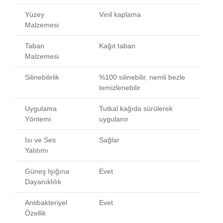
Yüzey
Vinil kaplama
Malzemesi
Taban
Kağıt taban
Malzemesi
Silinebilirlik
%100 silinebilir, nemli bezle
temizlenebilir
Uygulama
Tutkal kağıda sürülerek
Yöntemi
uygulanır
Isı ve Ses
Sağlar
Yalıtımı
Güneş Işığına
Evet
Dayanıklılık
Antibakteriyel
Evet
Özellik