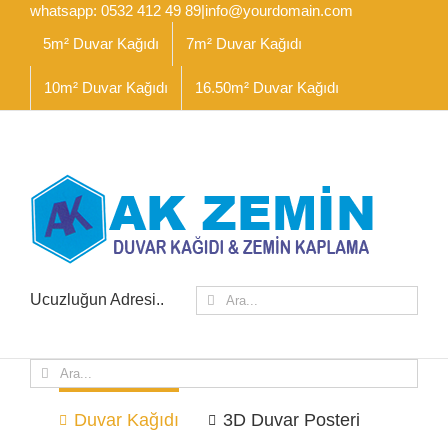
İçeriğe
whatsapp: 0532 412 49 89
|
info@yourdomain.com
geç
5m² Duvar Kağıdı
7m² Duvar Kağıdı
10m² Duvar Kağıdı
16.50m² Duvar Kağıdı
Ara:
Ucuzluğun Adresi..
Ara:
Duvar Kağıdı
3D Duvar Posteri