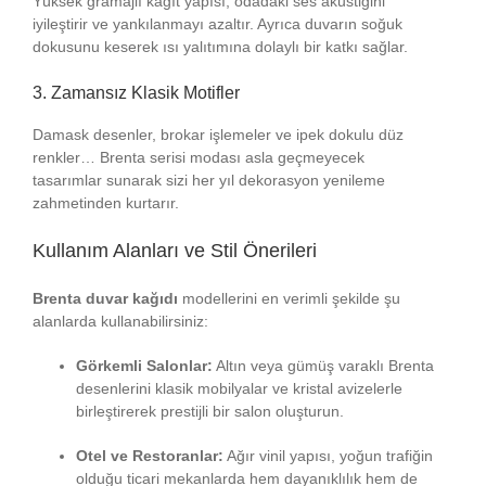
Yüksek gramajlı kağıt yapısı, odadaki ses akustiğini
iyileştirir ve yankılanmayı azaltır. Ayrıca duvarın soğuk
dokusunu keserek ısı yalıtımına dolaylı bir katkı sağlar.
3. Zamansız Klasik Motifler
Damask desenler, brokar işlemeler ve ipek dokulu düz
renkler… Brenta serisi modası asla geçmeyecek
tasarımlar sunarak sizi her yıl dekorasyon yenileme
zahmetinden kurtarır.
Kullanım Alanları ve Stil Önerileri
Brenta duvar kağıdı
modellerini en verimli şekilde şu
alanlarda kullanabilirsiniz:
Görkemli Salonlar:
Altın veya gümüş varaklı Brenta
desenlerini klasik mobilyalar ve kristal avizelerle
birleştirerek prestijli bir salon oluşturun.
Otel ve Restoranlar:
Ağır vinil yapısı, yoğun trafiğin
olduğu ticari mekanlarda hem dayanıklılık hem de