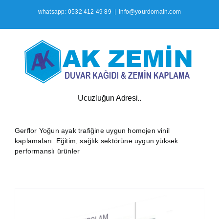
İçeriğe
whatsapp: 0532 412 49 89
|
info@yourdomain.com
geç
Ucuzluğun Adresi..
Gerflor Yoğun ayak trafiğine uygun homojen vinil
kaplamaları. Eğitim, sağlık sektörüne uygun yüksek
performanslı ürünler