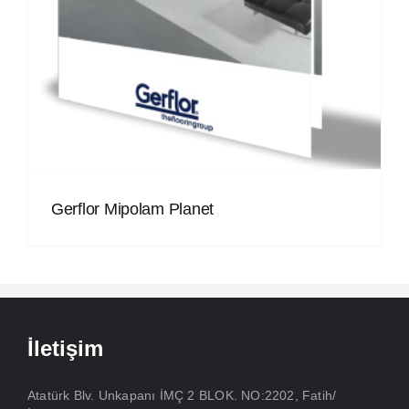
Gerflor Mipolam Planet
İletişim
Atatürk Blv. Unkapanı İMÇ 2 BLOK. NO:2202, Fatih/