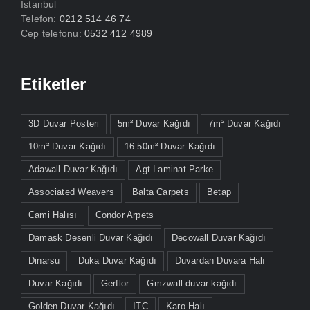
İstanbul
Telefon:
0212 514 46 74
Cep telefonu:
0532 412 4989
Etiketler
3D Duvar Posteri
5m² Duvar Kağıdı
7m² Duvar Kağıdı
10m² Duvar Kağıdı
16.50m² Duvar Kağıdı
Adawall Duvar Kağıdı
Agt Laminat Parke
Associated Weavers
Balta Carpets
Betap
Cami Halısı
Condor Arpets
Damask Desenli Duvar Kağıdı
Decowall Duvar Kağıdı
Dinarsu
Duka Duvar Kağıdı
Duvardan Duvara Halı
Duvar Kağıdı
Gerflor
Gmzwall duvar kağıdı
Golden Duvar Kağıdı
ITC
Karo Halı