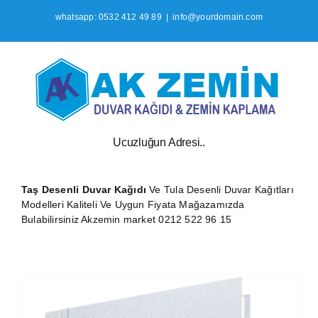
İçeriğe
whatsapp: 0532 412 49 89
|
info@yourdomain.com
geç
Ucuzluğun Adresi..
Taş Desenli Duvar Kağıdı
Ve Tula Desenli Duvar Kağıtları
Modelleri Kaliteli Ve Uygun Fiyata Mağazamızda
Bulabilirsiniz Akzemin market 0212 522 96 15