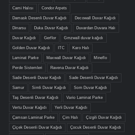
Cami Halısı
Condor Arpets
Damask Desenli Duvar Kağıdı
Decowall Duvar Kağıdı
Dinarsu
Duka Duvar Kağıdı
Duvardan Duvara Halı
Duvar Kağıdı
Gerflor
Gmzwall duvar kağıdı
Golden Duvar Kağıdı
ITC
Karo Halı
Laminat Parke
Maxwall Duvar Kağıdı
Mineflo
Perde Sistemleri
Ravena Duvar Kağıdı
Sade Desenli Duvar Kağıdı
Sade Desenli Duvar Kağıdı
Samur
Simli Duvar Kağıdı
Som Duvar Kağıdı
Taş Desenli Duvar Kağıdı
Vario Laminat Parke
Vertu Duvar Kağıdı
Yerli Duvar Kağıdı
Çamsan Laminat Parke
Çim Halı
Çizgili Duvar Kağıdı
Çiçek Desenli Duvar Kağıdı
Çocuk Desenli Duvar Kağıdı