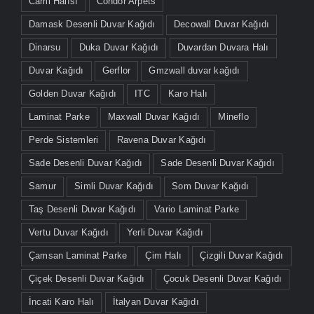
Cami Halısı
Condor Arpets
Damask Desenli Duvar Kağıdı
Decowall Duvar Kağıdı
Dinarsu
Duka Duvar Kağıdı
Duvardan Duvara Halı
Duvar Kağıdı
Gerflor
Gmzwall duvar kağıdı
Golden Duvar Kağıdı
ITC
Karo Halı
Laminat Parke
Maxwall Duvar Kağıdı
Mineflo
Perde Sistemleri
Ravena Duvar Kağıdı
Sade Desenli Duvar Kağıdı
Sade Desenli Duvar Kağıdı
Samur
Simli Duvar Kağıdı
Som Duvar Kağıdı
Taş Desenli Duvar Kağıdı
Vario Laminat Parke
Vertu Duvar Kağıdı
Yerli Duvar Kağıdı
Çamsan Laminat Parke
Çim Halı
Çizgili Duvar Kağıdı
Çiçek Desenli Duvar Kağıdı
Çocuk Desenli Duvar Kağıdı
İncati Karo Halı
İtalyan Duvar Kağıdı