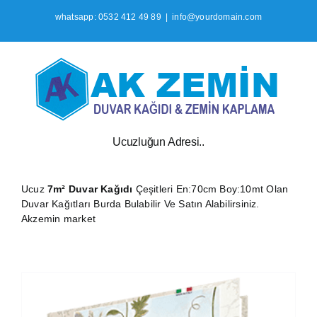
İçeriğe
whatsapp: 0532 412 49 89
|
info@yourdomain.com
geç
Ucuzluğun Adresi..
Ucuz
7m² Duvar Kağıdı
Çeşitleri En:70cm Boy:10mt Olan
Duvar Kağıtları Burda Bulabilir Ve Satın Alabilirsiniz.
Akzemin market