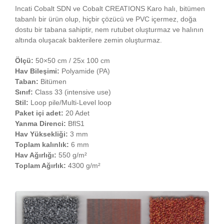
Incati Cobalt SDN ve Cobalt CREATIONS Karo halı, bitümen
tabanlı bir ürün olup, hiçbir çözücü ve PVC içermez, doğa
dostu bir tabana sahiptir, nem rutubet oluşturmaz ve halının
altında oluşacak bakterilere zemin oluşturmaz.
Ölçü:
50×50 cm / 25x 100 cm
Hav Bileşimi:
Polyamide (PA)
Taban:
Bitümen
Sınıf:
Class 33 (intensive use)
Stil:
Loop pile/Multi-Level loop
Paket içi adet:
20 Adet
Yanma Direnci:
BflS1
Hav Yüksekliği:
3 mm
Toplam kalınlık:
6 mm
Hav Ağırlığı:
550 g/m²
Toplam Ağırlık:
4300 g/m²