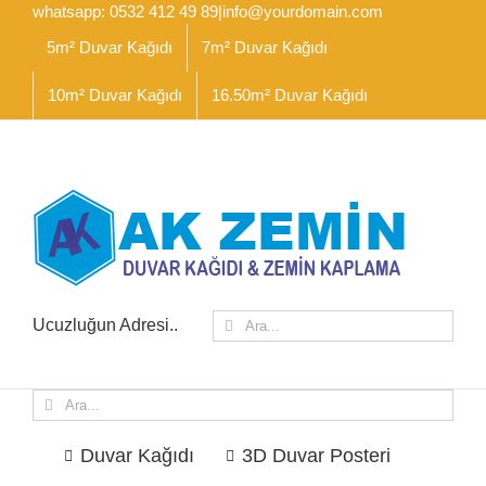
İçeriğe
whatsapp: 0532 412 49 89
|
info@yourdomain.com
geç
5m² Duvar Kağıdı
7m² Duvar Kağıdı
10m² Duvar Kağıdı
16.50m² Duvar Kağıdı
Ara:
Ucuzluğun Adresi..
Ara:
Duvar Kağıdı
3D Duvar Posteri