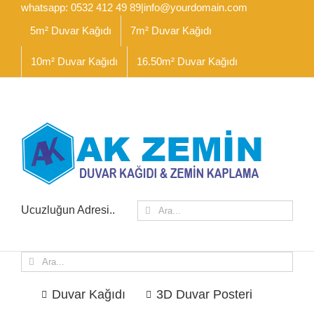
İçeriğe
whatsapp: 0532 412 49 89
|
info@yourdomain.com
geç
5m² Duvar Kağıdı
7m² Duvar Kağıdı
10m² Duvar Kağıdı
16.50m² Duvar Kağıdı
Ara:
Ucuzluğun Adresi..
Ara:
Duvar Kağıdı
3D Duvar Posteri