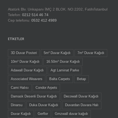
Atatürk Blv. Unkapanı İMÇ 2 BLOK. NO:2202, Fatih/İstanbul
Telefon:
0212 514 46 74
Cep telefonu:
0532 412 4989
ETIKETLER
3D Duvar Posteri
5m² Duvar Kağıdı
7m² Duvar Kağıdı
10m² Duvar Kağıdı
16.50m² Duvar Kağıdı
Adawall Duvar Kağıdı
Agt Laminat Parke
Associated Weavers
Balta Carpets
Betap
Cami Halısı
Condor Arpets
Damask Desenli Duvar Kağıdı
Decowall Duvar Kağıdı
Dinarsu
Duka Duvar Kağıdı
Duvardan Duvara Halı
Duvar Kağıdı
Gerflor
Gmzwall duvar kağıdı