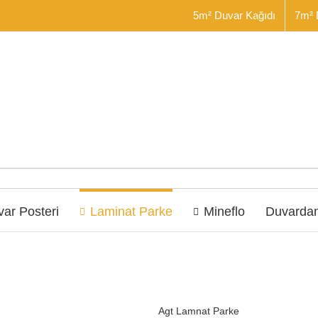
5m² Duvar Kağıdı
7m² 
ar Posteri
Laminat Parke
Mineflo
Duvardan
Agt Lamnat Parke