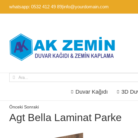
İçeriğe
whatsapp: 0532 412 49 89
|
info@yourdomain.com
geç
Ara:
Duvar Kağıdı
3D Duv
Önceki
Sonraki
Agt Bella Laminat Parke