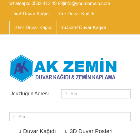
İçeriğe
whatsapp: 0532 412 49 89
|
info@yourdomain.com
geç
5m² Duvar Kağıdı
7m² Duvar Kağıdı
10m² Duvar Kağıdı
16.50m² Duvar Kağıdı
Ara:
Ucuzluğun Adresi..
Ara:
Duvar Kağıdı
3D Duvar Posteri