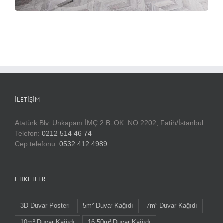
İLETIŞIM
Atatürk Blv. Unkapanı İMÇ 2 BLOK. NO:2202, Fatih/İstanbul
Telefon:
0212 514 46 74
Cep telefonu:
0532 412 4989
ETIKETLER
3D Duvar Posteri
5m² Duvar Kağıdı
7m² Duvar Kağıdı
10m² Duvar Kağıdı
16.50m² Duvar Kağıdı