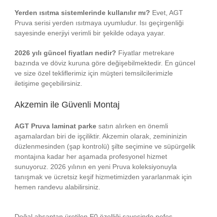
Yerden ısıtma sistemlerinde kullanılır mı?
Evet, AGT
Pruva serisi yerden ısıtmaya uyumludur. Isı geçirgenliği
sayesinde enerjiyi verimli bir şekilde odaya yayar.
2026 yılı güncel fiyatları nedir?
Fiyatlar metrekare
bazında ve döviz kuruna göre değişebilmektedir. En güncel
ve size özel tekliflerimiz için müşteri temsilcilerimizle
iletişime geçebilirsiniz.
Akzemin ile Güvenli Montaj
AGT Pruva laminat parke
satın alırken en önemli
aşamalardan biri de işçiliktir. Akzemin olarak, zemininizin
düzlenmesinden (şap kontrolü) şilte seçimine ve süpürgelik
montajına kadar her aşamada profesyonel hizmet
sunuyoruz. 2026 yılının en yeni Pruva koleksiyonuyla
tanışmak ve ücretsiz keşif hizmetimizden yararlanmak için
hemen randevu alabilirsiniz.
Doğal ahşaptan üretilen E0 özelliği sayesinde nefes