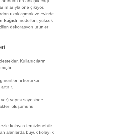
 adından da anlaşılacağı
arımlarıyla öne çıkıyor.
ndan uzaklaşmak ve evinde
r kağıdı
modelleri, yüksek
edilen dekorasyon ürünleri
ri
destekler. Kullanıcıların
mıştır:
igmentlerini korurken
rtırır.
ver) yapısı sayesinde
 bakteri oluşumunu
zle kolayca temizlenebilir.
ılan alanlarda büyük kolaylık