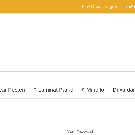
5m² Duvar Kağıdı
7m² 
ar Posteri
Laminat Parke
Mineflo
Duvardan
Yerli Decowall