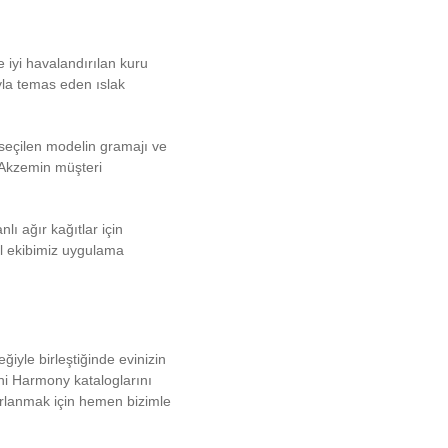
iyi havalandırılan kuru
yla temas eden ıslak
 seçilen modelin gramajı ve
in Akzemin müşteri
nlı ağır kağıtlar için
nel ekibimiz uygulama
yle birleştiğinde evinizin
ni Harmony kataloglarını
arlanmak için hemen bizimle