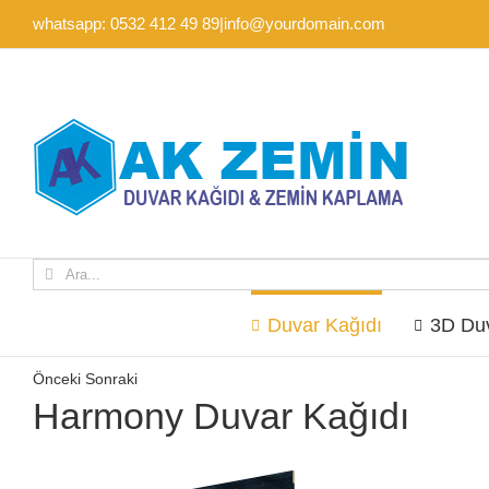
İçeriğe
whatsapp: 0532 412 49 89
|
info@yourdomain.com
geç
Ara:
Duvar Kağıdı
3D Duv
Önceki
Sonraki
Harmony Duvar Kağıdı