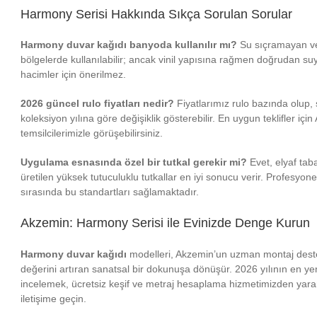
Harmony Serisi Hakkında Sıkça Sorulan Sorular
Harmony duvar kağıdı banyoda kullanılır mı?
Su sıçramayan ve 
bölgelerde kullanılabilir; ancak vinil yapısına rağmen doğrudan su
hacimler için önerilmez.
2026 güncel rulo fiyatları nedir?
Fiyatlarımız rulo bazında olup,
koleksiyon yılına göre değişiklik gösterebilir. En uygun teklifler iç
temsilcilerimizle görüşebilirsiniz.
Uygulama esnasında özel bir tutkal gerekir mi?
Evet, elyaf taba
üretilen yüksek tutuculuklu tutkallar en iyi sonucu verir. Profesyo
sırasında bu standartları sağlamaktadır.
Akzemin: Harmony Serisi ile Evinizde Denge Kurun
Harmony duvar kağıdı
modelleri, Akzemin’un uzman montaj desteği
değerini artıran sanatsal bir dokunuşa dönüşür. 2026 yılının en ye
incelemek, ücretsiz keşif ve metraj hesaplama hizmetimizden yar
iletişime geçin.