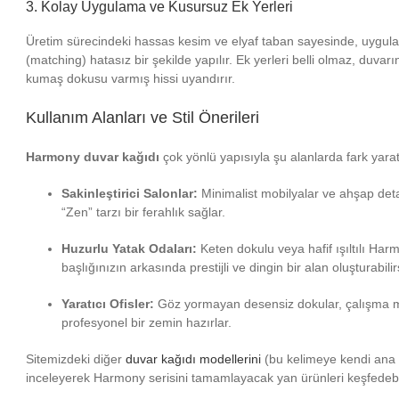
3. Kolay Uygulama ve Kusursuz Ek Yerleri
Üretim sürecindeki hassas kesim ve elyaf taban sayesinde, uygul
(matching) hatasız bir şekilde yapılır. Ek yerleri belli olmaz, duvarı
kumaş dokusu varmış hissi uyandırır.
Kullanım Alanları ve Stil Önerileri
Harmony duvar kağıdı
çok yönlü yapısıyla şu alanlarda fark yarat
Sakinleştirici Salonlar:
Minimalist mobilyalar ve ahşap det
“Zen” tarzı bir ferahlık sağlar.
Huzurlu Yatak Odaları:
Keten dokulu veya hafif ışıltılı Har
başlığınızın arkasında prestijli ve dingin bir alan oluşturabilir
Yaratıcı Ofisler:
Göz yormayan desensiz dokular, çalışma m
profesyonel bir zemin hazırlar.
Sitemizdeki diğer
duvar kağıdı modellerini
(bu kelimeye kendi ana s
inceleyerek Harmony serisini tamamlayacak yan ürünleri keşfedebil