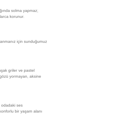
ığında solma yapmaz;
llarca korunur.
lanmanız için sunduğumuz
şak griler ve pastel
ek gözü yormayan, aksine
e odadaki ses
 konforlu bir yaşam alanı