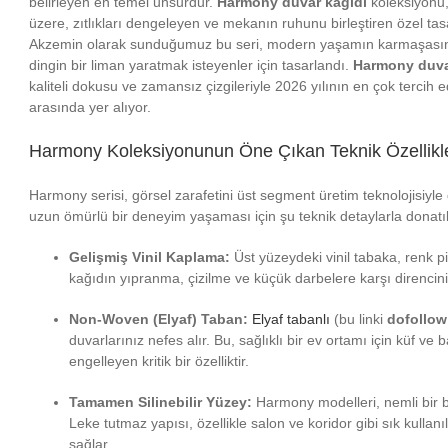
belirleyen en temel unsurdur.
Harmony duvar kağıdı
koleksiyonu,
üzere, zıtlıkları dengeleyen ve mekanın ruhunu birleştiren özel tas
Akzemin olarak sunduğumuz bu seri, modern yaşamın karmaşası
dingin bir liman yaratmak isteyenler için tasarlandı.
Harmony duva
kaliteli dokusu ve zamansız çizgileriyle 2026 yılının en çok tercih 
arasında yer alıyor.
Harmony Koleksiyonunun Öne Çıkan Teknik Özellikle
Harmony serisi, görsel zarafetini üst segment üretim teknolojisiyle 
uzun ömürlü bir deneyim yaşaması için şu teknik detaylarla donatıl
Gelişmiş Vinil Kaplama:
Üst yüzeydeki vinil tabaka, renk p
kağıdın yıpranma, çizilme ve küçük darbelere karşı direncini a
Non-Woven (Elyaf) Taban:
Elyaf tabanlı
(bu linki
dofollow
duvarlarınız nefes alır. Bu, sağlıklı bir ev ortamı için küf ve
engelleyen kritik bir özelliktir.
Tamamen Silinebilir Yüzey:
Harmony modelleri, nemli bir be
Leke tutmaz yapısı, özellikle salon ve koridor gibi sık kullan
sağlar.