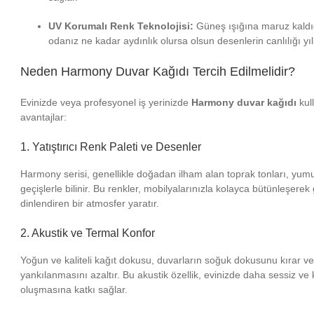
UV Korumalı Renk Teknolojisi:
Güneş ışığına maruz kald
odanız ne kadar aydınlık olursa olsun desenlerin canlılığı yı
Neden Harmony Duvar Kağıdı Tercih Edilmelidir?
Evinizde veya profesyonel iş yerinizde
Harmony duvar kağıdı
kul
avantajlar:
1. Yatıştırıcı Renk Paleti ve Desenler
Harmony serisi, genellikle doğadan ilham alan toprak tonları, yumu
geçişlerle bilinir. Bu renkler, mobilyalarınızla kolayca bütünleşer
dinlendiren bir atmosfer yaratır.
2. Akustik ve Termal Konfor
Yoğun ve kaliteli kağıt dokusu, duvarların soğuk dokusunu kırar v
yankılanmasını azaltır. Bu akustik özellik, evinizde daha sessiz ve
oluşmasına katkı sağlar.