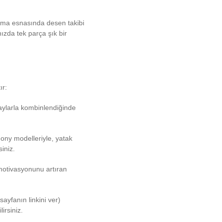
ama esnasında desen takibi
nızda tek parça şık bir
ır:
aylarla kombinlendiğinde
mony modelleriyle, yatak
siniz.
otivasyonunu artıran
ayfanın linkini ver)
irsiniz.