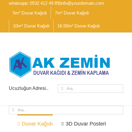
İçeriğe
whatsapp: 0532 412 49 89
|
info@yourdomain.com
geç
5m² Duvar Kağıdı
7m² Duvar Kağıdı
10m² Duvar Kağıdı
16.50m² Duvar Kağıdı
Ara:
Ucuzluğun Adresi..
Ara:
Duvar Kağıdı
3D Duvar Posteri