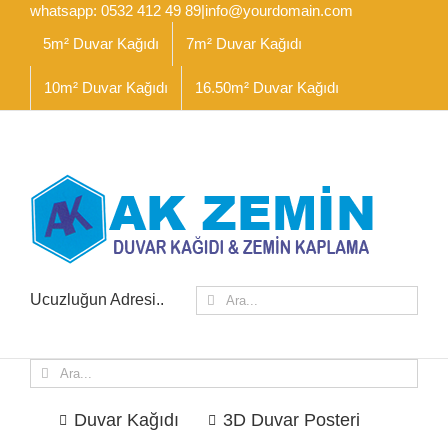
İçeriğe
whatsapp: 0532 412 49 89
|
info@yourdomain.com
geç
5m² Duvar Kağıdı
7m² Duvar Kağıdı
10m² Duvar Kağıdı
16.50m² Duvar Kağıdı
Ara:
Ucuzluğun Adresi..
Ara:
Duvar Kağıdı
3D Duvar Posteri