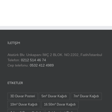
İLETIŞIM
Atatürk Blv. Unkapanı İMÇ 2 BLOK. NO:2202, Fatih/İstanbul
Telefon:
0212 514 46 74
Cep telefonu:
0532 412 4989
ETIKETLER
3D Duvar Posteri
5m² Duvar Kağıdı
7m² Duvar Kağıdı
10m² Duvar Kağıdı
16.50m² Duvar Kağıdı