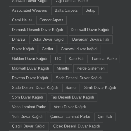
Adawall Duvar Kağıdı
Agt Laminat Parke
Associated Weavers
Balta Carpets
Betap
Cami Halısı
Condor Arpets
Damask Desenli Duvar Kağıdı
Decowall Duvar Kağıdı
Dinarsu
Duka Duvar Kağıdı
Duvardan Duvara Halı
Duvar Kağıdı
Gerflor
Gmzwall duvar kağıdı
Golden Duvar Kağıdı
ITC
Karo Halı
Laminat Parke
Maxwall Duvar Kağıdı
Mineflo
Perde Sistemleri
Ravena Duvar Kağıdı
Sade Desenli Duvar Kağıdı
Sade Desenli Duvar Kağıdı
Samur
Simli Duvar Kağıdı
Som Duvar Kağıdı
Taş Desenli Duvar Kağıdı
Vario Laminat Parke
Vertu Duvar Kağıdı
Yerli Duvar Kağıdı
Çamsan Laminat Parke
Çim Halı
Çizgili Duvar Kağıdı
Çiçek Desenli Duvar Kağıdı